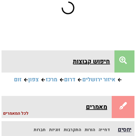
אולם היחסים
שיחות על יחסים וזוגיות ברוח החשיבה ההכרתית עם רמי חכמה
ומיכל שמואל
חיפוש קבוצות
פרשת הלב והשבוע
איזור ירושלים
דרום
מרכז
צפון
זום
עם רמי חכמה
מאמרים
לכל המאמרים
הלומדות
יחסים
דחייה
הורות
התקרבות
זוגיות
חברות