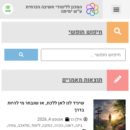
המכון ללימודי חשיבה הכרתית
ע״ש ימימה
יצירת קשר
צוות המנחים
איפה לומדים?
מהי חשיבה הכרתית?
חיפוש חופשי
תוצאות מאמרים
שיגיד לנו לאן ללכת, או שנבחר מי להיות
בדרך
אילן הרן
אוגוסט 4, 2026
בינה
,
דאגה
,
הכרה
,
כתיבה
,
לימוד
,
מלאכה
,
צפיה
,