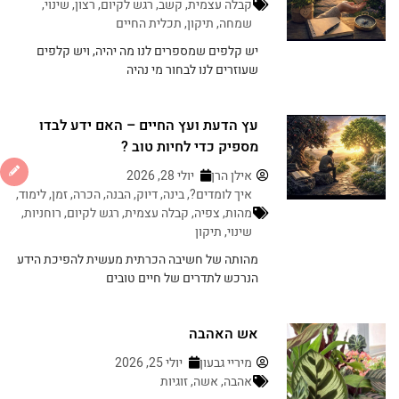
קבלה עצמית
,
קשב
,
רגש לקיום
,
רצון
,
שינוי
,
שמחה
,
תיקון
,
תכלית החיים
יש קלפים שמספרים לנו מה יהיה, ויש קלפים
שעוזרים לנו לבחור מי נהיה
עץ הדעת ועץ החיים – האם ידע לבדו
מספיק כדי לחיות טוב ?
אילן הרן
יולי 28, 2026
איך לומדים?
,
בינה
,
דיוק
,
הבנה
,
הכרה
,
זמן
,
לימוד
,
מהות
,
צפיה
,
קבלה עצמית
,
רגש לקיום
,
רוחניות
,
שינוי
,
תיקון
מהותה של חשיבה הכרתית מעשית להפיכת הידע
הנרכש לתדרים של חיים טובים
אש האהבה
מיריי גבעון
יולי 25, 2026
אהבה
,
אשה
,
זוגיות