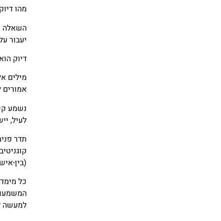
מהו דיוק
השאלה קר
יעבור על
דיוק הוא
מילים אל
אמורים ל
נשמע קשה
לעיל, יי
קוגניטיב
(בין-איש
כל מימדי
המשמעות
למעשה ל