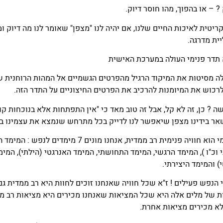
 ? – או בהפוך, מהו חוסר דיוק.
יטית לאיכות החיים שלנו, אם יהיה לנו "מצפן" שאומר לנו מה דיוק ומ
יית מדרגה.
 תדר פנימי העולה במערכת האישית
ה מסיטות את המיקוד הרגיל מהפרטים הגשמיים אל המהות הרוחנית ש
רכוש את המיומנות להרכיב את הפרטים החיצוניים על התדר הזה.
 ? כן, זה לא קל, אבל זה טוב מאד כי "אין התפתחות אלא בנוכחות ק
שאר בידינו מצפן שיאפשר לנו לדייק בכל מתרחש שנמצא את עצמינו בו
תדר פנימי הוא חוויה פנימית רב ממדית, אנחנו מונ
י וכ"ו ), המימד הרגשי, המימד התחושתי, המימד האנרגטי (הילתי), המי
י) והמימד היצירתי.
 הנפש פעילים ! ז"א שכל חוויה שאנחנו זוכים לחוות היא רב ממדית גם
 של מלים אלה היא שכל המציאות שאנחנו מכירים היא מציאות רב מ
א מכירים מציאות אחרת.