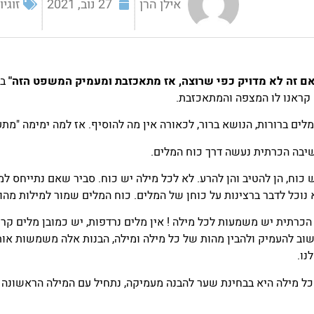
אילן הרן
27 נוב, 2021
זוגיו
אם זה לא מדויק כפי שרוצה, אז מתאכזבת ומעמיק המשפט הזה"
במ
קראנו לו המצפה והמתאכזבת.
ים ברורות, הנושא ברור, לכאורה אין מה להוסיף. אז למה ימימה "
יבה הכרתית נעשה דרך כוח המלים.
 כוח, הן להטיב והן להרע. לא לכל מילה יש כוח. סביר שאם נתייחס 
א נוכל לדבר ברצינות על כוחן של המלים. כוח המלים שמור למילות מהו
כרתית יש משמעות לכל מילה ! אין מלים נרדפות, יש כמובן מלים קרו
שוב להעמיק ולהבין מהות של כל מילה ומילה, הבנות אלה משמשות או
נו.
ל מילה היא בבחינת שער להבנה מעמיקה, נתחיל עם המילה הראשונה