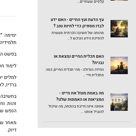
קלפים שעוזרים...
עץ הדעת ועץ החיים - האם ידע
לבדו מספיק כדי לחיות טוב ?
מהותה של חשיבה הכרתית מעשית
ימימה:
"
להפיכת הידע הנרכש ל...
תלמידיה 
בפשט המל
האם תכלית החיים נמצאת או
נבנית?
לימוד חש
החידה הגדולה - מהי תכלית החיים, כמה
מתכלית חיי ...
למלים יש
ברדיו, ל
מה באמת מנהל את חיינו -
בחשיבה ה
המציאות או האמונות שלנו?
זהות. וח
אמונה אינה חייבת בהוכחה, מה שיכול
הנפש של
להוביל אותנו ...
מאחר שכ
דיוק.