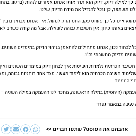
 כך למילה דיוק. דיוק הוא תדר אותו אנחנו אמורים לזהות (ברגש, בתח
לנו תשתפר, כן נוכל להגדיל את מידת הדיוק שלנו.
שא אינו כל כך פשוט עקב החסימות. למשל, איך אנחנו מבחינים בין "כ
מצאים באותו כיוון, אין חשיבות גבוהה לשאלה. אבל מה קורה כשהם לא 
ל לבחור נכון, אנחנו מתחילים להתאמן בזיהוי הדיוק במימדים השונים.
ונים מדיוק מחשבתי וכ"ו.
חשיבה הכרתית נלמדות השיטות איך לבחון דיוק במימדים השונים ואי
לימוד חשיבה הכרתית הוא לימוד מעשי. מצד אחד רוחניות גבוהה, ומצ
יי היומיום.
עמקה (היחסית) במילה הראשונה, מחכה לנו ההעמקה במילה השניה –
 נעשה במאמר נפרד
אהבתם את הפוסט? שתפו חברים >>