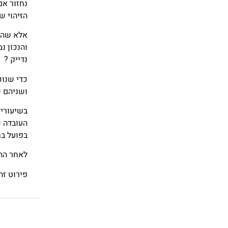
נחזור אם
הזיהוי ש
אלא שהנו
והנכון נ
נדייק ?
כדי שנוכ
ושניהם ש
בשיעורי 
העובדה ש
בפועל בח
לאחר הה
פירוט זה