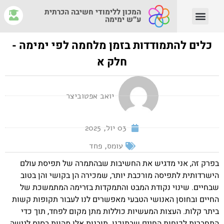
המכון ללימודי חשיבה הכרתית
ע״ש ימימה
יצירת קשר
צוות המנחים
איפה לומדים?
מהי חשיבה הכרתית?
כלים להתמודדות בזמן מלחמה לפי ימימה -
חלק א
יואב אפטוביצר
03 יול, 2025
עומס
,
פחד
בפרק זה, אני מדגיש את החשיבות שבהתמרה של תפיסת עולם
הישרדותית לתפיסה מורכבת יותר, שמכירה הן בקושי והן בטוב
שבחיים. שינוי נקודת המבט והתמקדות בזרימה המתמשכת של
החיים ובחוסן האנושי הטבעי מאפשרים לנו לעבור תקופות קשות
ביתר קלות. העצות המעשיות כוללות מתן מקום לפחד, תוך כדי
התחברות לכוחות החיים שבתוכנו. תובנות אלו מהוות בסיס לגישה