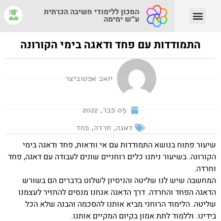
המכון ללימודי חשיבה הכרתית
ע״ש ימימה
יצירת קשר
צוות המנחים
איפה לומדים?
מהי חשיבה הכרתית?
התמודדות עם פחד ודאגה בימי הקורונה
יואב אפטוביצר
05 פבר, 2022
דאגה
,
חרדה
,
פחד
שיעור פתוח בנושא התמודדות עם אי וודאות, פחד ודאגה בימי
הקורונה. בשיעור ניתנו כלים רוחניים שונים לעבודה עם דאגה, פחד
וחרדה.
המחשבה שיש לנו שליטה והניסיון לשלוט בדברים הם בשורש
הדאגה הפחד והחרדה. דרך הדאגה אנחנו מנסים להחזיר לעצמנו
שליטה. הלימוד הרוחני מביא אותנו להסכמה והבנה שלא הכל
בידינו. וללמוד לתת אמון בקיום המקיים אותנו.