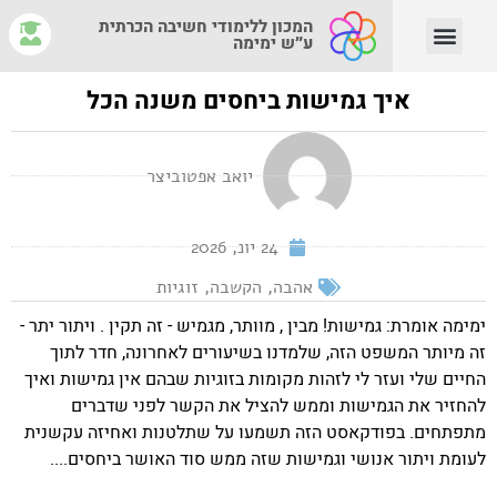
המכון ללימודי חשיבה הכרתית
ע״ש ימימה
יצירת קשר
צוות המנחים
איפה לומדים?
מהי חשיבה הכרתית?
איך גמישות ביחסים משנה הכל
יואב אפטוביצר
24 יונ, 2026
אהבה
,
הקשבה
,
זוגיות
ימימה אומרת: גמישות! מבין , מוותר, מגמיש - זה תקין . ויתור יתר -
זה מיותר המשפט הזה, שלמדנו בשיעורים לאחרונה, חדר לתוך
החיים שלי ועזר לי לזהות מקומות בזוגיות שבהם אין גמישות ואיך
להחזיר את הגמישות וממש להציל את הקשר לפני שדברים
מתפתחים. בפודקאסט הזה תשמעו על שתלטנות ואחיזה עקשנית
לעומת ויתור אנושי וגמישות שזה ממש סוד האושר ביחסים....