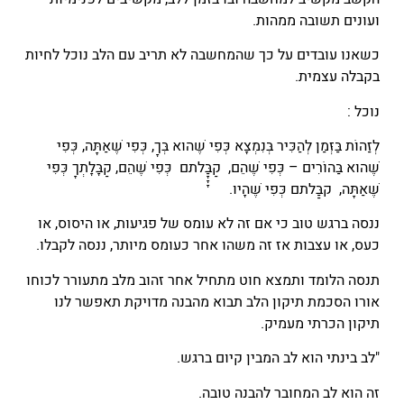
ועונים תשובה ממהות.
כשאנו עובדים על כך שהמחשבה לא תריב עם הלב נוכל לחיות
בקבלה עצמית.
נוכל :
לְזַהוֹת בַּזְּמַן לְהַכִּיר בְּנִמְצָא כְּפִי שֶׁהוּא בְּךָ, כְּפִי שֶׁאַתָּה, כְּפִי
שֶׁהוּא בַּהוֹרִים – כְּפִי שֶׁהֵם, קַבַָָָּלתם כְּפִי שֶׁהֵם, קַבָּלָתְךָ כְּפִי
שֶׁאַתָּה, קבַַּלתם כְּפִי שֶׁהָיוּ.
ננסה ברגש טוב כי אם זה לא עומס של פגיעות, או היסוס, או
כעס, או עצבות אז זה משהו אחר כעומס מיותר, ננסה לקבלו.
תנסה הלומד ותמצא חוט מתחיל אחר זהוב מלב מתעורר לכוחו
אורו הסכמת תיקון הלב תבוא מהבנה מדויקת תאפשר לנו
תיקון הכרתי מעמיק.
"לב בינתי הוא לב המבין קיום ברגש.
זה הוא לב המחובר להבנה טובה.