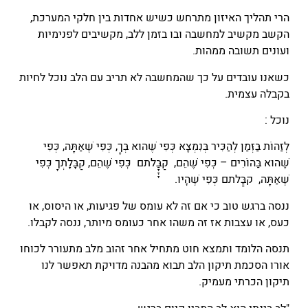
הרי תהליך האיזון מתרחש כשיש אחדות בין חלקי המערכת,
הקשב מקשיב למחשבה ובו בזמן ללב, מקשיבים לפנימיות
ועונים תשובה ממהות.
כשאנו עובדים על כך שהמחשבה לא תריב עם הלב נוכל לחיות
בקבלה עצמית.
נוכל :
לְזַהוֹת בַּזְּמַן לְהַכִּיר בְּנִמְצָא כְּפִי שֶׁהוּא בְּךָ, כְּפִי שֶׁאַתָּה, כְּפִי
שֶׁהוּא בַּהוֹרִים – כְּפִי שֶׁהֵם, קַבַָָָּלתם כְּפִי שֶׁהֵם, קַבָּלָתְךָ כְּפִי
שֶׁאַתָּה, קבַַּלתם כְּפִי שֶׁהָיוּ.
ננסה ברגש טוב כי אם זה לא עומס של פגיעות, או היסוס, או
כעס, או עצבות אז זה משהו אחר כעומס מיותר, ננסה לקבלו.
תנסה הלומד ותמצא חוט מתחיל אחר זהוב מלב מתעורר לכוחו
אורו הסכמת תיקון הלב תבוא מהבנה מדויקת תאפשר לנו
תיקון הכרתי מעמיק.