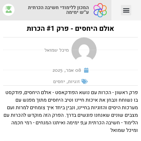
המכון ללימודי חשיבה הכרתית
ע״ש ימימה
יצירת קשר
צוות המנחים
איפה לומדים?
מהי חשיבה הכרתית?
אולם היחסים - פרק #1 הכרות
מיכל שמואל
08 אפר, 2025
זוגיות
,
יחסים
פרק ראשון - הכרות עם נושא הפודקאסט - אולם היחסים, פודקסט
בו נשוחח ונבחן את איכות חיינו וטיב היחסים מתוך מפגש עם
מערכות היסים והזוגיות בחיינו, ונבין ביחד איך צומחים למרות ועם
מצבים שונים שאנחנו פוגשים בדרך. הפרק הזה מוקדש להכרות עם
הלימוד - חשיבה הכרתית ע,פ ימימה ואיתנו המנחים - רמי חכמה
ומיכל שמואל