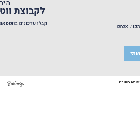
היר
לקבוצת וו
קבלו עדכונים בווטסאפ
כון. אנחנו
ותי
YonDesign