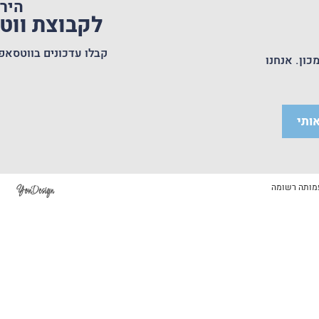
היר
לקבוצת וו
קבלו עדכונים בווטסאפ
כון. אנחנו
ותי
YonDesign