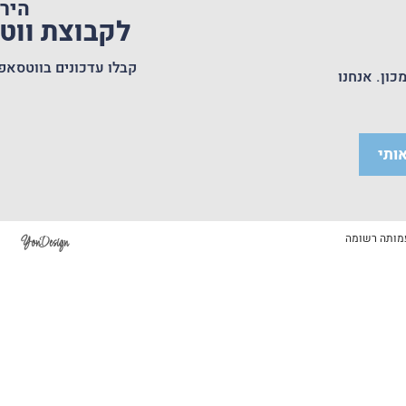
היר
לקבוצת וו
קבלו עדכונים בווטסאפ
כון. אנחנו
ותי
YonDesign