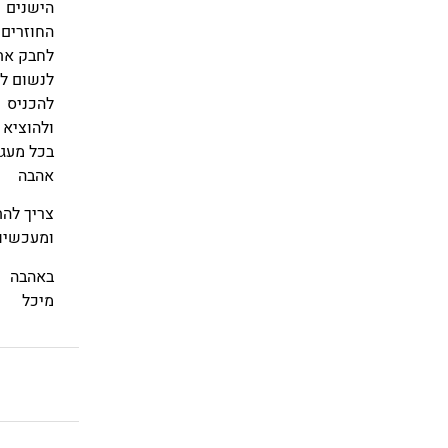
הישנים
החוזרים
לחבק את
לנשום לר
להכניס
ולהוציא
בכל מעג
אהבה
צריך להת
ומעכשיו 
באהבה
מיכל