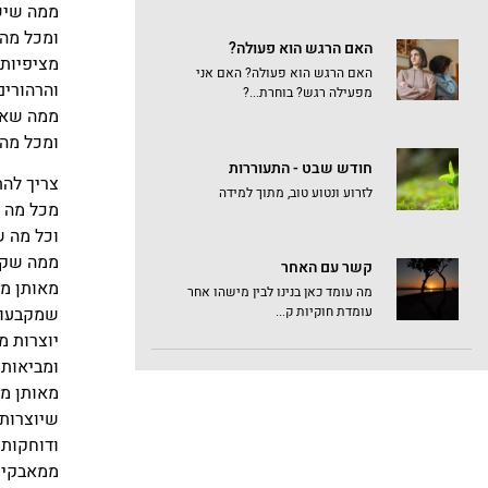
ממה שיש
ומכל מה
האם הרגש הוא פעולה?
מציפיות
האם הרגש הוא פעולה? האם אני
והרהורים
מפעילה רגש? בוחרת...?
ממה שאנ
ומכל מה 
חודש שבט - התעוררות
צריך להת
לזרוע ונטוע טוב, מתוך למידה
מכל מה 
וכל מה ש
ממה שקבע
קשר עם האחר
מאותן מ
מה עומד כאן בנינו לבין מישהו אחר
שמקבעות
עומדת חוקיות ק...
יוצרות מי
ומביאות 
מאותן מי
שיוצרות 
ודוחקות 
ממאבקי