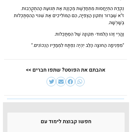
נְקֻדַּת הִתְיַחֲסוּת מִתְחַדֶּשֶׁת מְכַוֶּנֶת אֶת תְּנוּעַת הַהִתְקָרְבוּת.
ז"א שֶׁבֵּרוּר וְתִקּוּן הַצְּפִיָּה, הֵם הַמּוֹלִיכִים אֶת שִׁנּוּי הַהִסְתַּכְּלוּת
בְּשָׁרְשָׁהּ.
וַהֲרֵי זֶהוּ הַלִּמּוּד- תִּקּוּנָהּ שֶׁל הִסְתַּכְּלוּת.
"מִפְּנִימָה הַחוּצָה הַלֵּב יִהְיֶה נִפְתָּח לִמְמַדָּיו הַנְּכוֹנִים."
אהבתם את הפוסט? שתפו חברים >>
חפשו קבוצת לימוד עם