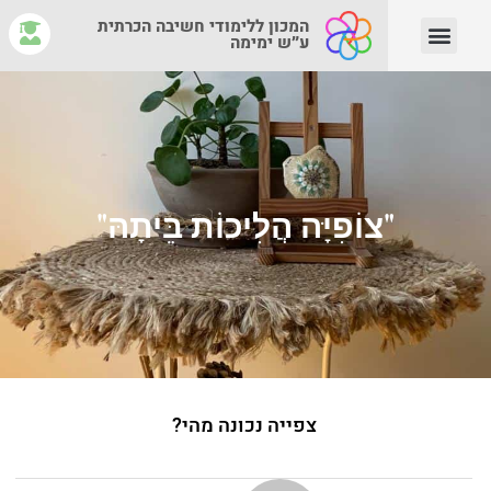
המכון ללימודי חשיבה הכרתית
ע״ש ימימה
יצירת קשר
צוות המנחים
איפה לומדים?
מהי חשיבה הכרתית?
"צוֹפִיָּה הֲלִיכוֹת בֵּיתָהּ"
צפייה נכונה מהי?