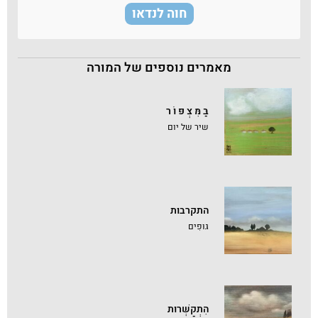
חוה לנדאו
מאמרים נוספים של המורה
בַּ מִּ צְ פּ וֹ ר
שיר של יום
התקרבות
גּוּפִים
הִתְקַשְּׁרוּת