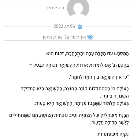
חוה לנדאו
06 ינו, 2022
איך לומדים?
,
צפיה
,
תיקון
הַמִּפְגָּשׁ עִם הַכָּרָה עֵרָה וּמִתְרַחֶבֶת, זְכוּת הוּא.
בַּהֲכָנָה ג' אָנוּ לוֹמְדוֹת אוֹדוֹת הַהַשְׁוָאָה וְכוֹחָהּ הַבָּטֵל –
"כִּי אֵין הַשְׁוָאָה בֵּין חֹמֶר לַחֹמֶר".
בָּעוֹלָם בּוֹ הַהִסְתַּכְּלוּת פּוֹנָה הַחוּצָה, הַהַשְׁוָאָה הִיא הַמְּדִידָה
הַשְּׁגוּרָה בְּיוֹתֵר.
בְּעוֹלָם הַלִּמּוּד שֶׁמַּבָּטוֹ פְּנִימָה, הַהַשְׁוָאָה הִיא טָעוּת.
הֲבָנַת מִשְׁקָלֶיהָ שֶׁל הַצְּפִיָּה וְטִיב נוֹכְחוּת הַצּוֹפָה, הֵם שֶׁמַּתְחִילִים
לְיַשֵּׁב מְדִידָה חֲדָשָׁה,
נְקִיָּה מִשִּׁפּוּטִיּוֹת.