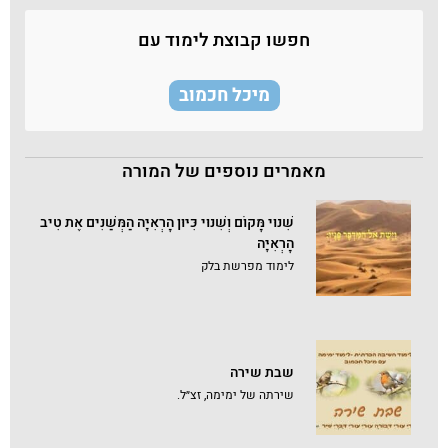
חפשו קבוצת לימוד עם
מיכל חכמוב
מאמרים נוספים של המורה
שִׁנּוּי מָּקוֹם וְשִׁנּוּי כִּיּוּן הָרְאִיָּה הַמְּשַׁנִּים אֶת טִיב
הָרְאִיָּה
לימוד מפרשת בלק
שבת שירה
שירתה של ימימה, זצ״ל.