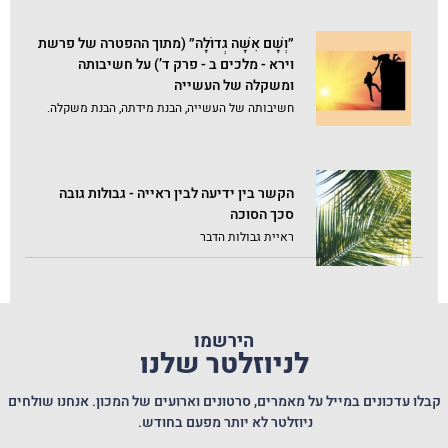
״וְשָׁם אִשָּׁה גְדוֹלָה״ (מתוך ההפטרה של פרשת
וירא - מלכים ב - פרק ד’) על חשיבותה
ומשקלה של העשייה
חשיבותה של העשייה, הבנת מידתה, הבנת משקלה.
הקשר בין ידיעה לבין ראייה - גבולות גובה
סכך הסוכה
ראיית גבולות הדבר
הירשמו
לניוזלטר שלנו
קבלו עדכונים במייל על מאמרים, סרטונים וארועים של המכון. אנחנו שולחים
ניוזלטר לא יותר מפעם בחודש.