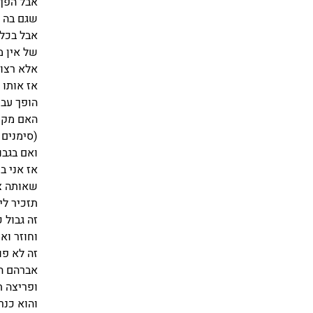
אבל הפך 
שגם בה י
אבל בכל
של אין מ
אלא רצון
אז אותו 
הופך עבו
האם מקיי
(סימנים 
ואם בגבו
אז אני ב
שאותה צו
תזכיר לי
זה גבול 
וחוזר וא
זה לא פו
אברהם הי
ופריצה 
והוא כנר