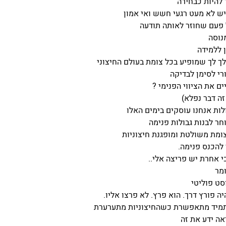
להיות כבחירה
ש לא מעט רגעי חשש ואי אמון
 פעם שחוזר לאותה תודעה
נוסה
 ללמידה
לך לך שמופיע בכל צומת בעולם החיצוני
רי לסימן לבדיקה
ם את הציווי הפנימי ?
זה דבר נפלא)
לות אנחנו עוסקים בימים האלו
וחר לבנות גבולות פנימה
מת משולטת ומופגנת חיצוניות
 להכנס פנימה.
כי אחרת יש פריצה אלי..
ומר
סט פוליטי
ה פורץ דרך. הוא פרץ. לא פרצו אליו.
תמיד מתאפשרת כשהחיצוניות מתערערת
אה ידע את זה