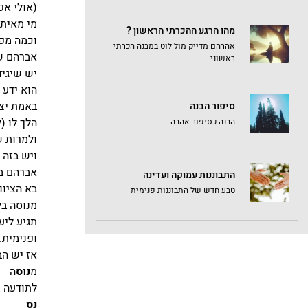
(אולי אפ
מי מאיתנ
מהו הרגע ההכרתי הראשון ?
וכמה מפל
אהרהם מדייק מול לוט במבנה הכרתי
אברהם שה
ראשוני
יש שיגיד
הוא ידע 
באמת יצא
סיפור הבנה
הלך לו (לֶךְ-
הבנה כסיפור אהבה
ולמרות ש
ויש בזה 
אברהם ב
התבוננות עמוקה ועדינה
בא הציוו
טבע חדש של התבוננות פנימית
מנוסה בל
תגיע ליע
ופנימית.
אז יש הב
מ
נ
ו
ס
ה
לתודעה 
נס