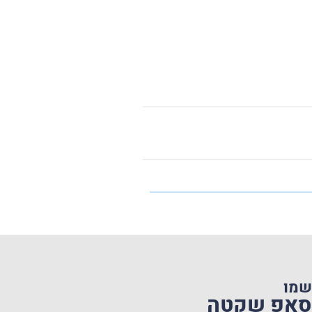
שמו
טסאפ שקטה