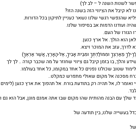
שר לשנות השנה ל – לב לך)
ו לא קיבל את הציווי הזה בשנה הזו?
יא שהנפשי רגשי שלנו נשאר כעניין לתיקון בכל הדורות.
יה ועודנו הדמות אב בסיפור שלנו.
ו הגורו של העם.
לאן הוא הולך. אל ארץ כנען.
 לדרך, עזב את המוכר ויצא.
לְךָ מֵאַרְצְךָ וּמִמּוֹלַדְתְּךָ וּמִבֵּית אָבִיךָ, אֶל-הָאָרֶץ, אֲשֶׁר אַרְאֶךָּ)
ידע והלך, בו בזמן קיבל גם ציווי שחוזר על מה שכבר קורה .. לך לך
לימוד שטוב שכולנו נפנים כל אחד במקומו, כל אחד בעולמו.
רח מסכנה אל מקום שאולי מתפרש כמקלט..
י ואומר לו, אל תהיה רק בתודעת בורח. אל תהפוך את ארץ כנען (לימי
בד.
ד שלך עם הבנה מהותית שהו מקום שבו אתה אמנם מוגן, אבל הוא גם
דל בעשייה שלנו, בין תודעה של
של