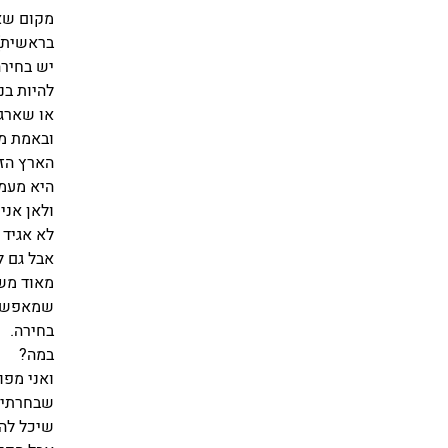
מקום שאם
בראשית)
יש בחיר
להיות בנ
או שארגי
ובאמת מב
הארץ הזו
היא מעמי
ולאן אני 
לא אגיד 
אבל גם ל
מאוד משמ
שמאפשר 
בחירה.
במה?
ואני מפו
שבחרתי ל
שיכל להי