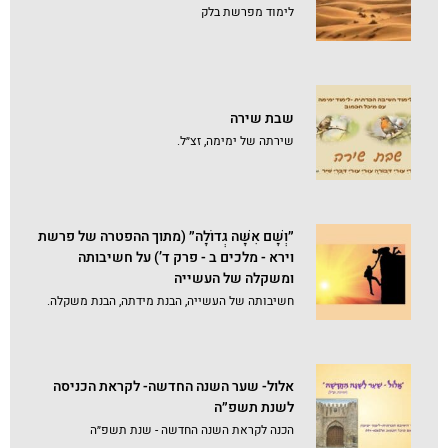
לימוד מפרשת בלק
שבת שירה
שירתה של ימימה, זצ״ל.
״וְשָׁם אִשָּׁה גְדוֹלָה״ (מתוך ההפטרה של פרשת
וירא - מלכים ב - פרק ד’) על חשיבותה
ומשקלה של העשייה
חשיבותה של העשייה, הבנת מידתה, הבנת משקלה.
אלול- שער השנה החדשה- לקראת הכניסה
לשנת תשפ״ה
הכנה לקראת השנה החדשה - שנת תשפ״ה