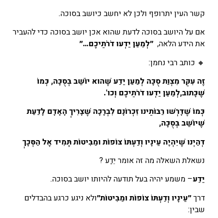
קשר העין יתרופף ולכן לא יחשב כיושב בסוכה.
אם על היושב בסוכה לדעת שהוא אכן יושב בסוכה כדי להעביר
את הידע הלאה,
״לְמַעַן יֵדְעוּ דֹרֹתֵיכֶם…״
🔸 כותב רבי נחמן:
זֶה עִקַּר מִצְוַת סֻכָּה לְמַעַן יֵדַע שֶׁהוּא יוֹשֵׁב בְּסֻכָּה, כְּמוֹ
שֶׁכָּתוּב,
לְמַעַן יֵדְעוּ דֹּרֹתֵיכֶם וְכוּ'.
כְּמוֹ שֶׁדָּרְשׁוּ רַבּוֹתֵינוּ זִכְרוֹנָם לִבְרָכָה שֶׁצָּרִיךְ הָאָדָם לָדַעַת
שֶׁיּוֹשֵׁב בְּסֻכָּה,
דְּהַיְנוּ שֶׁיִּהְיֶה עֵינָיו וְדַעְתּוֹ צוֹפוֹת וּמַבִּיטוֹת תָּמִיד אֶל הַסְּכָךְ
נשאלת השאלה מה זה אומר יֵדַע ?
יֵדַע
– משמע יהיה בעל תודעה להיותו יושב בסוכה.
דרך
״עֵינָיו וְדַעְתּוֹ צוֹפוֹת וּמַבִּיטוֹת״
ולא ניגע כרגע בהבדלים
שבין: