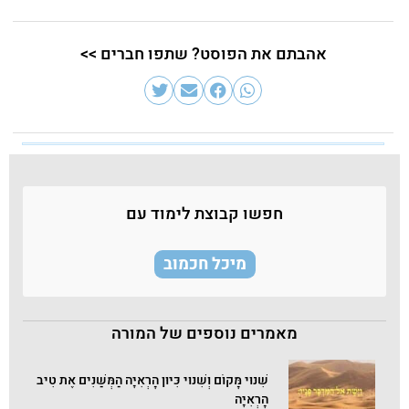
אהבתם את הפוסט? שתפו חברים >>
חפשו קבוצת לימוד עם
מיכל חכמוב
מאמרים נוספים של המורה
שִׁנּוּי מָּקוֹם וְשִׁנּוּי כִּיּוּן הָרְאִיָּה הַמְּשַׁנִּים אֶת טִיב
הָרְאִיָּה