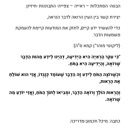
הבטה- הסתכלות – ראייה – צפייה- התבוננות -חיזיון.
יצירת קשר בין העין הרואה לדבר הנראה,
כדי להעשיר ידע קיים, לחזק את המודעות קיימת להעמקת
משמעות הדבר.
(ליקוטי מוהר"ן קמא ס“ה):
"כִּי עִקַּר הָרְאִיָּה הִיא הַיְדִיעָה, דְּהַיְנוּ לֵידַע מַהוּת הַדָּבָר
שֶׁרוֹאֶה, וְהַיְדִיעָה הִיא בַּמֹּחַ.
וּכְשֶׁרוֹצֶה הַמֹּחַ לֵידַע זֶה הַדָּבָר שֶׁעוֹמֵד כְּנֶגְדּוֹ, אֲזַי הוּא שׁוֹלֵחַ
אֶת הָרְאוּת,
וְהָרְאוּת הוֹלֵךְ וְרוֹאֶה הַדָּבָר, וּמְבִיאוֹ לְתוֹךְ הַמֹּחַ, וְאֲזַי יוֹדֵעַ מַה
שֶּׁרוֹאֶה.
כתבה: מיכל חכמוב-מדריכה