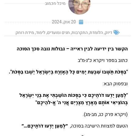
מיכל חכמוב
20 אוק, 2024
דיוק
,
הלומדת
,
התקרבות
,
חגים ומועדים
,
לימוד
,
מידת רוחק
הקשר בין ידיעה לבין ראייה – גבולות גובה סכך הסוכה
כתוב בספר ויקרא כ״ג-מ״ב
"בַּסֻּכֹּת תֵּשְׁבוּ שִׁבְעַת יָמִים כָּל הָאֶזְרָח בְּיִשְׂרָאֵל יֵשְׁבוּ בַּסֻּכֹּת".
ובפסוק הבא:
"לְמַעַן יֵדְעוּ דֹרֹתֵיכֶם כִּי בַסֻּכּוֹת הוֹשַׁבְתִּי אֶת בְּנֵי יִשְׂרָאֵל
בְּהוֹצִיאִי אוֹתָם מֵאֶרֶץ מִצְרָיִם אֲנִי ה' אֱ-לֹהֵיכֶם"
(ויקרא פרק כג, מב-מג).
הטעם למצוות הישיבה בסוכה,
״לְמַעַן יֵדְעוּ דֹרֹתֵיכֶם…״