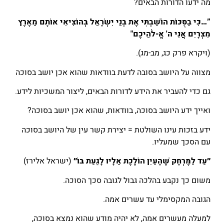
מה ידעו הדורות הבאים?
”…כִּי בַסֻּכּוֹת הוֹשַׁבְתִּי אֶת בְּנֵי יִשְׂרָאֵל בְּהוֹצִיאִי אוֹתָם מֵאֶרֶץ
מִצְרָיִם אֲנִי ה' אֱ-לֹהֵיכֶם"
(ויקרא פרק כג, מב-מג).
מצווה על היושב בסובה לדעת בוודאות שהוא אכן יושב בסוכה
גם כדי להעביר את הידע לדורות הבאים, ליצור המשכיות לידע.
ואייך ידע היושב בסוכה, בוודאות, שהוא אכן יושב בסוכה?
ידע בזכות עינו השולטת = יצירת קשר עין של היושב בסוכה
עם הסכך שמעליו.
״עַד לַמֶּרְחָק שֶׁהָעַיִן הוֹלֶכֶת אֵלָיו לָגַעַת בּוֹ״
(ישראל אלירז)
משום כך נקבע בהלכה גבול לגובה סכך הסוכה.
הגובה המקסימלי עד עשרים אמה.
למעלה מעשרים אמה, לא יהיה מודע שהוא נמצא בסוכה,