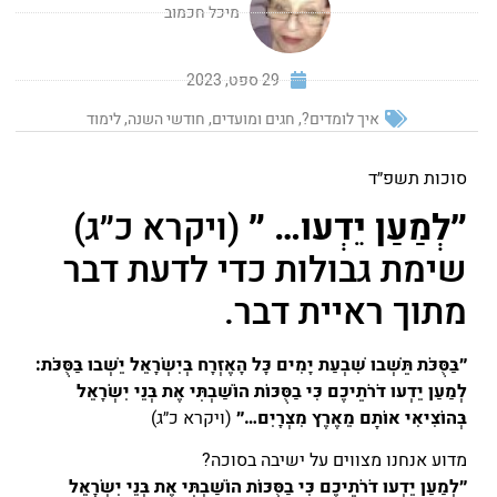
מיכל חכמוב
29 ספט, 2023
איך לומדים?
,
חגים ומועדים
,
חודשי השנה
,
לימוד
סוכות תשפ״ד
״לְמַעַן יֵדְעוּ… ״
(ויקרא כ״ג)
שימת גבולות כדי לדעת דבר
מתוך ראיית דבר.
״בַּסֻּכֹּת תֵּשְׁבוּ שִׁבְעַת יָמִים כָּל הָאֶזְרָח בְּיִשְׂרָאֵל יֵשְׁבוּ בַּסֻּכֹּת:
לְמַעַן יֵדְעוּ דֹרֹתֵיכֶם כִּי בַסֻּכּוֹת הוֹשַׁבְתִּי אֶת בְּנֵי יִשְׂרָאֵל
בְּהוֹצִיאִי אוֹתָם מֵאֶרֶץ מִצְרָיִם…״
(ויקרא כ״ג)
מדוע אנחנו מצווים על ישיבה בסוכה?
״לְמַעַן יֵדְעוּ דֹרֹתֵיכֶם כִּי בַסֻּכּוֹת הוֹשַׁבְתִּי אֶת בְּנֵי יִשְׂרָאֵל