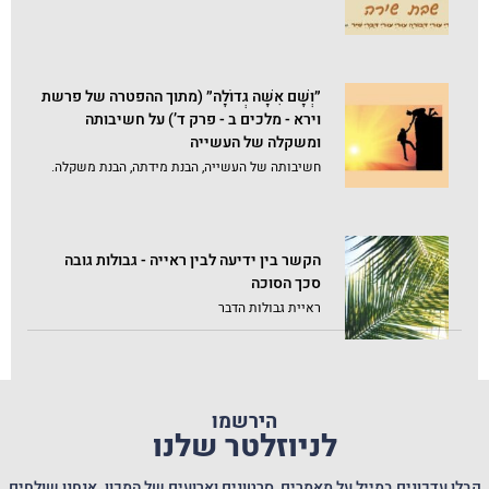
״וְשָׁם אִשָּׁה גְדוֹלָה״ (מתוך ההפטרה של פרשת
וירא - מלכים ב - פרק ד’) על חשיבותה
ומשקלה של העשייה
חשיבותה של העשייה, הבנת מידתה, הבנת משקלה.
הקשר בין ידיעה לבין ראייה - גבולות גובה
סכך הסוכה
ראיית גבולות הדבר
הירשמו
לניוזלטר שלנו
קבלו עדכונים במייל על מאמרים, סרטונים וארועים של המכון. אנחנו שולחים