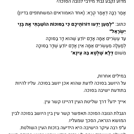
מדוע נקבע גבול מירבי לגובה הסוכה?
אָמַר רַבָּה דְּאָמַר קְרָא: (אחד האמוראים המשתתפים בדיון)
כתוב:
״לְמַעַן יֵדְעוּ דוֹרוֹתֵיכֶם כִּי בַסּוּכּוֹת הוֹשַׁבְתִּי אֶת בְּנֵי
יִשְׂרָאֵל״
עַד עֶשְׂרִים אַמָּה אָדָם יוֹדֵעַ שֶׁהוּא דָּר בַּסּוּכָּה
לְמַעְלָה מֵעֶשְׂרִים אַמָּה אֵין אָדָם יוֹדֵעַ שֶׁדָּר בַּסּוּכָּה
מִשּׁוּם
דְּלָא שָׁלְטָא בַּהּ עֵינָא
״
במילים אחרות,
על היושב בסוכה לדעת שהוא אכן יושב בסוכה. עליו להיות
בתודעת ישיבה בסוכה.
אייך ידע? דרך שליטת העין דהיינו קשר עין.
הגבלת הגובה הסוכה תאפשר קשר עין בין היושב בסוכה לבין
המושא הנראה, הסכך שמעליו.
ע״פ רבה עיקר הישיבה היא הידיעה בזכות העין השולטת.