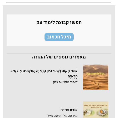
חפשו קבוצת לימוד עם
מיכל חכמוב
מאמרים נוספים של המורה
שִׁנּוּי מָּקוֹם וְשִׁנּוּי כִּיּוּן הָרְאִיָּה הַמְּשַׁנִּים אֶת טִיב
הָרְאִיָּה
לימוד מפרשת בלק
שבת שירה
שירתה של ימימה, זצ״ל.