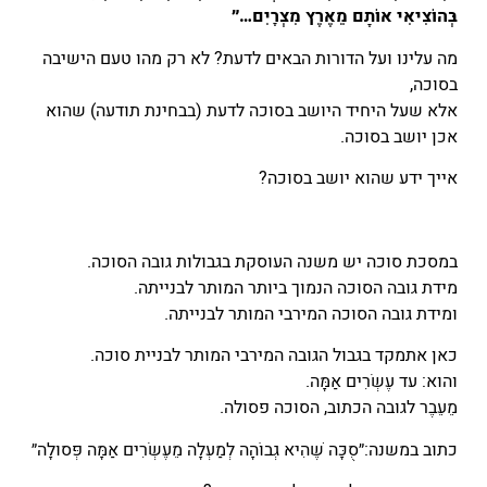
בְּהוֹצִיאִי אוֹתָם מֵאֶרֶץ מִצְרָיִם…״
מה עלינו ועל הדורות הבאים לדעת? לא רק מהו טעם הישיבה
בסוכה,
אלא שעל היחיד היושב בסוכה לדעת (בבחינת תודעה) שהוא
אכן יושב בסוכה.
אייך ידע שהוא יושב בסוכה?
במסכת סוכה יש משנה העוסקת בגבולות גובה הסוכה.
מידת גובה הסוכה הנמוך ביותר המותר לבנייתה.
ומידת גובה הסוכה המירבי המותר לבנייתה.
כאן אתמקד בגבול הגובה המירבי המותר לבניית סוכה.
והוא: עד עֶשְׂרִים אַמָּה.
מֵעֵבֶר לגובה הכתוב, הסוכה פסולה.
כתוב במשנה:״סֻכָּה שֶׁהִיא גְבוֹהָה לְמַעְלָה מֵעֶשְׂרִים אַמָּה פְּסוּלָה״