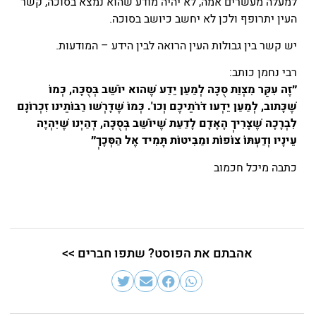
למעלה מעשרים אמה, לא יהיה מודע שהוא נמצא בסוכה, קשר
העין יתרופף ולכן לא יחשב כיושב בסוכה.
יש קשר בין גבולות העין הרואה לבין הידע – המודעות.
רבי נחמן כותב:
״זֶה עִקַּר מִצְוַת סֻכָּה לְמַעַן יֵדַע שֶׁהוּא יוֹשֵׁב בְּסֻכָּה, כְּמוֹ
שֶׁכָּתוּב, לְמַעַן יֵדְעוּ דֹּרֹתֵיכֶם וְכוּ'. כְּמוֹ שֶׁדָּרְשׁוּ רַבּוֹתֵינוּ זִכְרוֹנָם
לִבְרָכָה שֶׁצָּרִיךְ הָאָדָם לָדַעַת שֶׁיּוֹשֵׁב בְּסֻכָּה, דְּהַיְנוּ שֶׁיִּהְיֶה
עֵינָיו וְדַעְתּוֹ צוֹפוֹת וּמַבִּיטוֹת תָּמִיד אֶל הַסְּכָךְ״
כתבה מיכל חכמוב
אהבתם את הפוסט? שתפו חברים >>