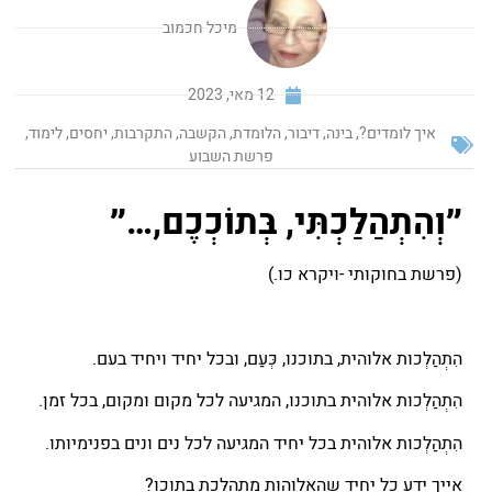
מיכל חכמוב
12 מאי, 2023
איך לומדים?
,
בינה
,
דיבור
,
הלומדת
,
הקשבה
,
התקרבות
,
יחסים
,
לימוד
,
פרשת השבוע
״וְהִתְהַלַּכְתִּי, בְּתוֹכְכֶם,…״
(פרשת בחוקותי -ויקרא כו.)
הִתְהַלְּכוּת אלוהית, בתוכנו, כְּעַם, ובכל יחיד ויחיד בעם.
הִתְהַלְּכוּת אלוהית בתוכנו, המגיעה לכל מקום ומקום, בכל זמן.
הִתְהַלְּכוּת אלוהית בכל יחיד המגיעה לכל נים ונים בפנימיותו.
אייך ידע כל יחיד שהאלוהות מִתְהַלֶּכֶת בתוכו?