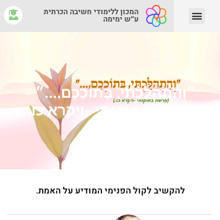
המכון ללימודי חשיבה הכרתית
ע״ש ימימה
יצירת קשר
צוות המנחים
איפה לומדים?
מהי חשיבה הכרתית?
״וְהִתְהַלַּכְתִּי, בְּתוֹכְכֶם,…״ -
פרשת בחוקותי -ויקרא כו.
להקשיב לקול הפנימי המודיע על האמת.