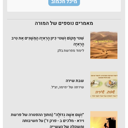
מיכל חכמוב
מאמרים נוספים של המורה
שִׁנּוּי מָּקוֹם וְשִׁנּוּי כִּיּוּן הָרְאִיָּה הַמְּשַׁנִּים אֶת טִיב
הָרְאִיָּה
לימוד מפרשת בלק
שבת שירה
שירתה של ימימה, זצ״ל.
״וְשָׁם אִשָּׁה גְדוֹלָה״ (מתוך ההפטרה של פרשת
וירא - מלכים ב - פרק ד’) על חשיבותה
ומשקלה של העשייה