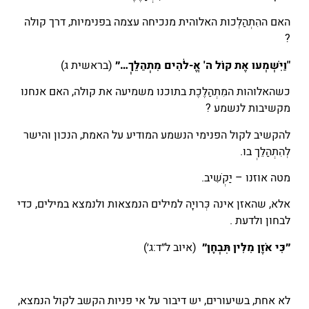
האם ההִתְהַלְּכוּת האלוהית מנכיחה עצמה בפנימיות, דרך קולה
?
"וַיִּשְׁמְעוּ אֶת קוֹל ה' אֱ-לֹהִים מִתְהַלֵּךְ…״
(בראשית ג)
כשהאלוהות המִתְהַלֶּכֶת בתוכנו משמיעה את קולה, האם אנחנו
מקשיבות לנשמע ?
להקשיב לקול הפנימי הנשמע המודיע על האמת, הנכון והישר
לְהִתְהַלֵּךְ בו.
מטה אוזנו – יַקְשִׁיב.
אלא, שהאזן אינה כְּרוּיָה למילים הנמצאות ולנמצא במילים, כדי
לבחון ולדעת .
״כִּי אֹזֶן מִלִּין תִּבְחָן״
(איוב ל״ד:ג׳)
לא אחת, בשיעורים, יש דיבור על אי פניות הקשב לקול הנמצא,